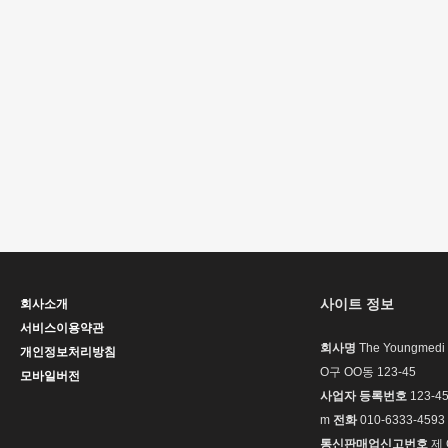
사이트 정보
회사소개
서비스이용약관
회사명
The Youngmedi
개인정보처리방침
O구 OO동 123-45
모바일버전
사업자 등록번호
123-45
m
전화
010-6333-4593
통신판매업신고번호
제 