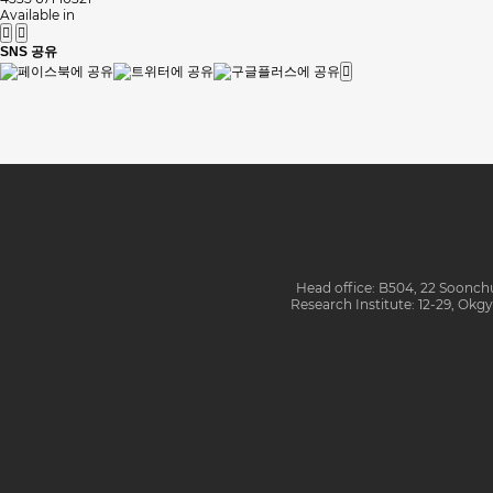
Available in
SNS 공유
맨끝
Head office: B504, 22 Soonc
Research Institute: 12-29, O