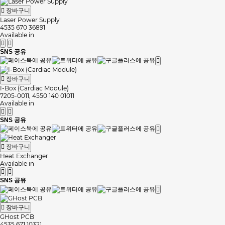
장바구니
Laser Power Supply
4535 670 36891
Available in
SNS 공유
장바구니
I-Box (Cardiac Module)
7205-0011, 4550 140 01011
Available in
SNS 공유
장바구니
Heat Exchanger
Available in
SNS 공유
장바구니
GHost PCB
4535 671 10321