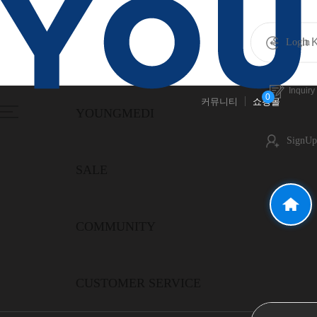
Login
Inquiry
0
커뮤니티
쇼핑몰
YOUNGMEDI
SignUp
SALE
COMMUNITY
CUSTOMER SERVICE